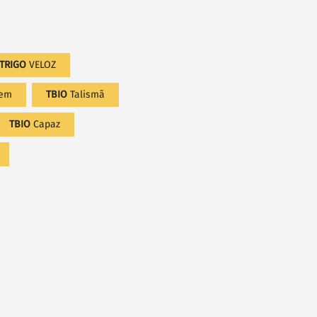
TRIGO
VELOZ
gem
TBIO
Talismã
TBIO
Capaz