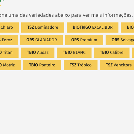
one uma das variedades abaixo para ver mais informações.
Z
Chiaro
TSZ
Dominadore
BIOTRIGO
EXCALIBUR
BIO
S
Feroz
ORS
GLADIADOR
ORS
Premium
ORS
Selva
IO
Titan
TBIO
Audaz
TBIO
BLANC
TBIO
Calibre
O
Motriz
TBIO
Ponteiro
TSZ
Trópico
TSZ
Vencitore