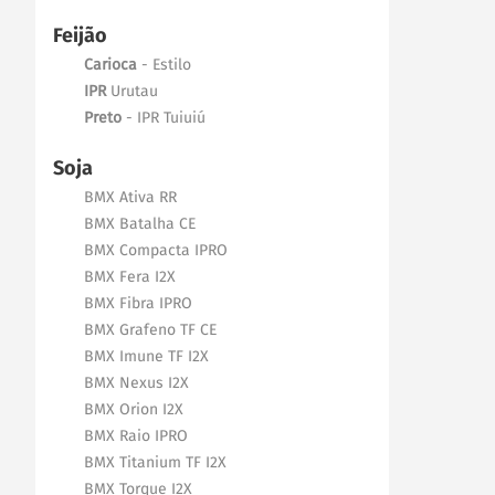
Feijão
Carioca
- Estilo
IPR
Urutau
Preto
- IPR Tuiuiú
Soja
BMX Ativa RR
BMX Batalha CE
BMX Compacta IPRO
BMX Fera I2X
BMX Fibra IPRO
BMX Grafeno TF CE
BMX Imune TF I2X
BMX Nexus I2X
BMX Orion I2X
BMX Raio IPRO
BMX Titanium TF I2X
BMX Torque I2X