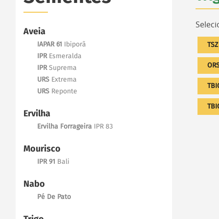
Seleci
Aveia
IAPAR 61
Ibiporã
TS
IPR
Esmeralda
OR
IPR
Suprema
URS
Extrema
TB
URS
Reponte
TBI
Ervilha
Ervilha Forrageira
IPR 83
Mourisco
IPR 91
Bali
Nabo
Pé De Pato