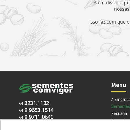
Além disso, aqu
nossas 
Isso faz com que 
Menu
A Empres
3231.1132
54
Sementes
9 9653.1514
54
Pecuária
9 9711.0640
54
Como Com
BR 285, Km 142 - CX. P. 107
Seja um 