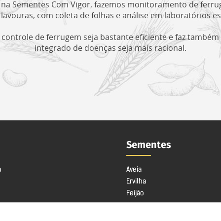
i na Sementes Com Vigor, fazemos monitoramento de ferr
lavouras, com coleta de folhas e análise em laboratórios es
o controle de ferrugem seja bastante eficiente e faz també
integrado de doenças seja mais racional.
Sementes
a
Aveia
Ervilha
Feijão
prar
Mourisco
Revendedor
Nabo