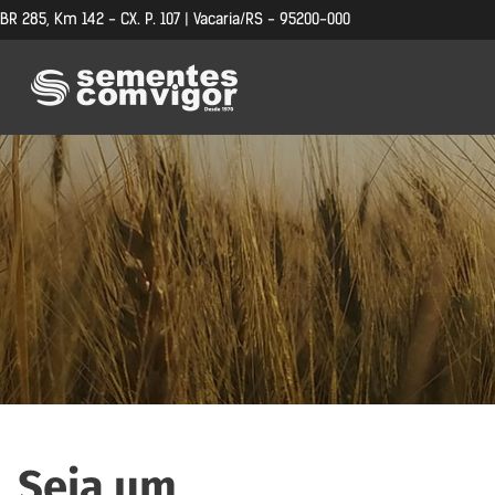
BR 285, Km 142 - CX. P. 107 | Vacaria/RS - 95200-000
Seja um